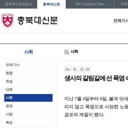
충북대신문방송사
The Chungbuk Times
교육
충북대신문
전체기
사회
사회
전체기사
종합
생사의 갈림길에 선 폭염 
취업
대학
사회
지난 7월 4일부터 8일, 불과 
광장
리지 않고 폭염으로 사망한 노
사람
공포의 계절이 됐다.
특집