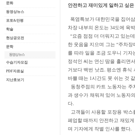
문화
안전하고 재미있게 일하고 싶
동영상뉴스
폭염특보가 대한민국을 집어삼킨 
포토&만평
차장 내부의 온도는 34도에 육
학술
“요즘 점점 더 더워지고 있는데
현상공모전
한 웃음을 지으며 그는 “주차장에
문학
를 따라 일을 조금 도우니 기자
동영상뉴스
정석인 씨는 연신 땀을 흘리면서
수습기자모집
거보다 백번 낫죠. 평소엔 휴식
PDF자료실
바쁠 때는 1시간도 못 쉬는 것 같
지난호보기
동청주점의 카트 노동자는 주차장
과 생수가 채워져 있어 노동자의
다.
고객들이 사용할 포장용 박스를 
폐업할 때까지 안전하고 재밌게 
며 기자에게 작별 인사를 했다.