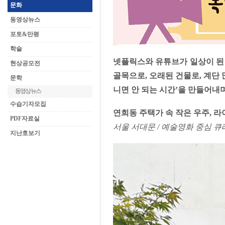
문화
동영상뉴스
포토&만평
학술
넷플릭스와 유튜브가 일상이 된 
현상공모전
골목으로, 오래된 건물로, 계단
문학
니면 안 되는 시간’을 만들어내
동영상뉴스
수습기자모집
연희동 주택가 속 작은 우주,
라
PDF자료실
서울 서대문 / 예술영화 중심 
지난호보기