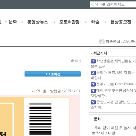
문화
집
동영상뉴스
포토&만평
학술
현상공모전
최종편집 : 2026.06.0
최근기사
섹션
학생생활관 체력단련실 기
보수 요구 ...
공정한 한 표, 보이지 않는
조여경
비합니...
청주가 그린 Green Festival,
대학 본부 맞은편 공터에 
제 991 호 발행일 : 2025.12.01
재양성관...
중앙도서관 앱 알림, 안 오
조치하...
문화
우리 같이 미친 듯 놀자, 
로 락 페스티벌