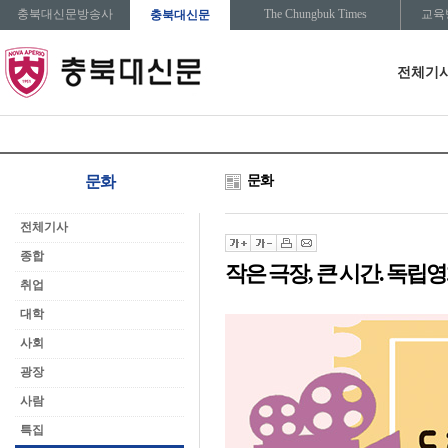
충북대신문방송사
The Chungbuk Times
교육
충북대신문
전체기
문화
문화
전체기사
종합
작은 극장, 큰 시간. 독
취업
대학
사회
광장
사람
특집