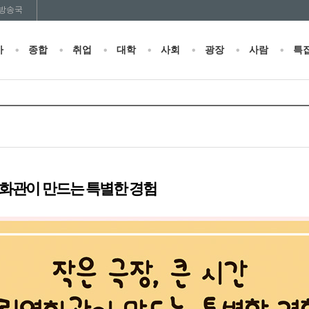
방송국
사
종합
취업
대학
사회
광장
사람
특
립영화관이 만드는 특별한 경험