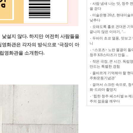
사람 냄새 나는 맛, 청주
을 걷다
미술은행 20년, 현대미술
낮추다
오래도록 홀로 견뎌온 기억
끝나지 않은 이야기, ‘...
제 낯설지 않다. 하지만 여전히 사람들을
두바이 초코 열풍, 맛보고
니
립영화관은 각자의 방식으로 ‘극장이 아
<스포츠> 노란 물결이 돌
 독립영화관을 소개한다.
청주 KB스타즈가 만들 ...
작은 극장, 큰 시간. 독
만드는 특별한 경험
올바르게 기억해야 할 현대
주화운동기념관’
걸어서 스크린 속으로, 청
화·드라마 촬영지
‘힙한 청주 페스티벌 in 제
주의 젊음을 깨우다