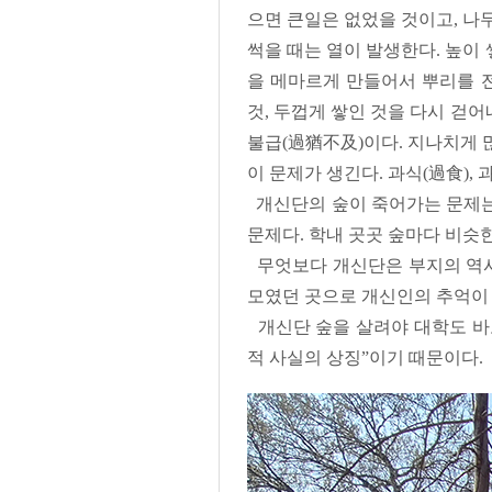
으면 큰일은 없었을 것이고, 나
썩을 때는 열이 발생한다. 높이
을 메마르게 만들어서 뿌리를 전
것, 두껍게 쌓인 것을 다시 걷
불급(過猶不及)이다. 지나치게 
이 문제가 생긴다. 과식(過食), 과
개신단의 숲이 죽어가는 문제는 
문제다. 학내 곳곳 숲마다 비슷
무엇보다 개신단은 부지의 역사로
모였던 곳으로 개신인의 추억이 
개신단 숲을 살려야 대학도 바로
적 사실의 상징”이기 때문이다.