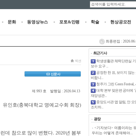
문화
동영상뉴스
포토&만평
학술
현상공모전
최종편집 : 2026.06.0
최근기사
섹션
학생생활관 체력단련실 기
보수 요구 ...
공정한 한 표, 보이지 않는
신문사
비합니...
청주가 그린 Green Festival,
대학 본부 맞은편 공터에 
제 993 호 발행일 : 2026.04.13
재양성관...
중앙도서관 앱 알림, 안 오
유인호(충북대학교 명예교수회 회장)
조치하...
광장
<기자보다> 여름이라는 
데 참으로 많이 변했다. 2020년 봄부
우리는 어떻게 존재해야...