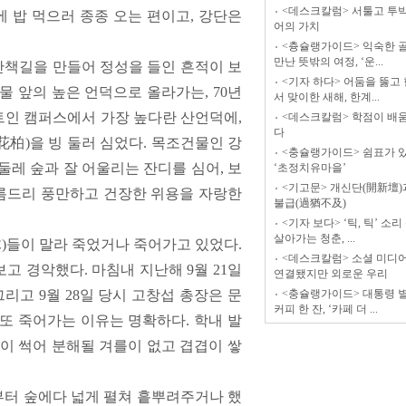
<데스크칼럼> 서툴고 투박
에 밥 먹으러 종종 오는 편이고, 강단은
어의 가치
<츙슐랭가이드> 익숙한 
만난 뜻밖의 여정, ‘운...
 산책길을 만들어 정성을 들인 흔적이 보
<기자 하다> 어둠을 뚫고
물 앞의 높은 언덕으로 올라가는, 70년
서 맞이한 새해, 한계...
 트인 캠퍼스에서 가장 높다란 산언덕에,
<데스크칼럼> 학점이 배
다
花柏)을 빙 둘러 심었다. 목조건물인 강
<충슐랭가이드> 쉼표가 있
둘레 숲과 잘 어울리는 잔디를 심어, 보
‘초정치유마을’
<기고문> 개신단(開新壇)
아름드리 풍만하고 건장한 위용을 자랑한
불급(過猶不及)
<기자 보다> ‘틱, 틱’ 소
살아가는 청춘, ...
)들이 말라 죽었거나 죽어가고 있었다.
<데스크칼럼> 소셜 미디어
 경악했다. 마침내 지난해 9월 21일
연결됐지만 외로운 우리
고 9월 28일 당시 고창섭 총장은 문
<충슐랭가이드> 대통령 
커피 한 잔, ‘카페 더 ...
또 죽어가는 이유는 명확하다. 학내 발
이 썩어 분해될 겨를이 없고 겹겹이 쌓
부터 숲에다 넓게 펼쳐 흩뿌려주거나 했