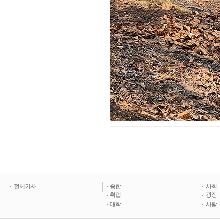
전체기사
종합
사회
취업
광장
대학
사람