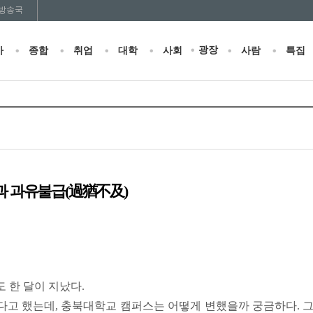
방송국
광장
사
종합
취업
대학
사회
사람
특집
과 과유불급(過猶不及)
 한 달이 지났다.
다고 했는데, 충북대학교 캠퍼스는 어떻게 변했을까 궁금하다. 그런