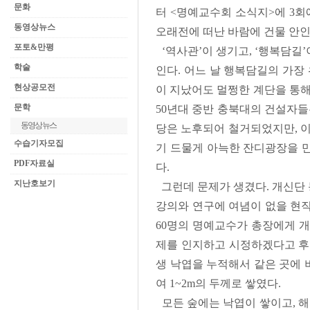
문화
터 <명예교수회 소식지>에 3회
동영상뉴스
오래전에 떠난 바람에 건물 안인
포토&만평
‘역사관’이 생기고, ‘행복담길’
학술
인다. 어느 날 행복담길의 가장
현상공모전
이 지났어도 멀쩡한 계단을 통해
문학
50년대 중반 충북대의 건설자들
동영상뉴스
당은 노후되어 철거되었지만, 이
수습기자모집
기 드물게 아늑한 잔디광장을 만
PDF자료실
다.
지난호보기
그런데 문제가 생겼다. 개신단 
강의와 연구에 여념이 없을 현직
60명의 명예교수가 총장에게 개
제를 인지하고 시정하겠다고 후원
생 낙엽을 누적해서 같은 곳에 
여 1~2m의 두께로 쌓였다.
모든 숲에는 낙엽이 쌓이고, 해