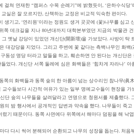
에 걸쳐 연재한 “캠퍼스 수목 순례기”에 밝혔듯이, ‘은하수식당’
 교실은 잘 모르지만, 산책하는 교정은 비교적 익숙한 편이다.
이 생기고, ‘연리원’이라는 정원도 생겨 곳곳에 (꽃)나무를 심고
 위쪽 데크길을 지나 80년대까지 대학본부였던 지금의 박물관 건
 그 옛날 강당이 있었던 개신단(開新壇)을 가보았다. 사방이 탁
은 대강당을 지었다. 그리고 주변에 꽃 같다는 측백나무인 화백(
구동성 명당 터라고 말들을 하고, 훼손하면 안 된다는 개신단은 
들었다. 개신단 서쪽 둘레에 심은 화백들은 ‘힘차게 자라나’ 
동쪽의 화백들과 동쪽 숲의 한 아름이 넘는 상수리인 참나무(眞木
 교수들보다 시간적 여유가 있는 일부 명예교수들이 현장을 가보고
신단 숲의 나무들을 살려달라고 연명으로 청원서를 제출했다. 그리
의 밤 행사에서 공개적인 답변과 약속을 했다. 나무들이 죽고 
버렸기 때문이다. 동쪽 사면에다 위쪽에서 해마다 덤핑을 해 낙엽
마다 다시 썩어 분해되어 순환되고 나무의 성장을 돕는다. 처음