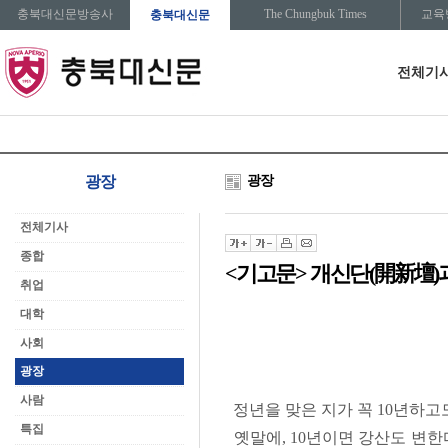
충북대신문방송사
The Chungbuk Times
교육
충북대신문
전체기
광장
광장
전체기사
종합
<기고문> 개신단(開新壇)
취업
대학
사회
광장
사람
정년을 맞은 지가 꼭 10년하고도
특집
옛말에, 10년이면 강산도 변한