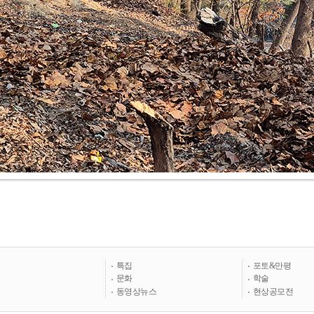
특집
포토&만평
문화
학술
동영상뉴스
현상공모전